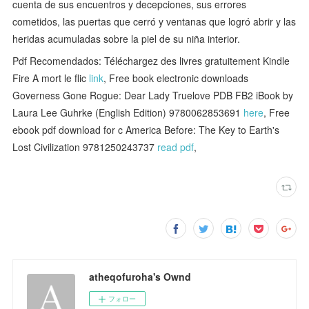
cuenta de sus encuentros y decepciones, sus errores
cometidos, las puertas que cerró y ventanas que logró abrir y las
heridas acumuladas sobre la piel de su niña interior.
Pdf Recomendados: Téléchargez des livres gratuitement Kindle
Fire A mort le flic
link
, Free book electronic downloads
Governess Gone Rogue: Dear Lady Truelove PDB FB2 iBook by
Laura Lee Guhrke (English Edition) 9780062853691
here
, Free
ebook pdf download for c America Before: The Key to Earth's
Lost Civilization 9781250243737
read pdf
,
atheqofuroha's Ownd
フォロー