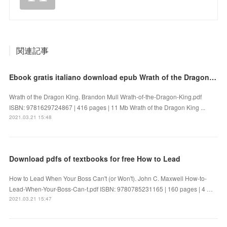
関連記事
Ebook gratis italiano download epub Wrath of the Dragon King
Wrath of the Dragon King. Brandon Mull Wrath-of-the-Dragon-King.pdf
ISBN: 9781629724867 | 416 pages | 11 Mb Wrath of the Dragon King ...
2021.03.21 15:48
Download pdfs of textbooks for free How to Lead
How to Lead When Your Boss Can't (or Won't). John C. Maxwell How-to-
Lead-When-Your-Boss-Can-t.pdf ISBN: 9780785231165 | 160 pages | 4 …
2021.03.21 15:47