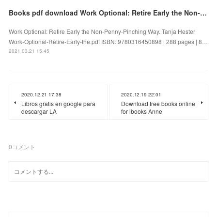
Books pdf download Work Optional: Retire Early the Non-Penny-Pinching Way (English literature)
Work Optional: Retire Early the Non-Penny-Pinching Way. Tanja Hester
Work-Optional-Retire-Early-the.pdf ISBN: 9780316450898 | 288 pages | 8…
2021.03.21 15:45
2020.12.21 17:38
2020.12.19 22:01
Libros gratis en google para
Download free books online
descargar LA
for ibooks Anne
0
コメント